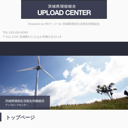
HSテック
Powered by HSテック for 茨城県理容生活衛生同業組合
TEL.029-263-6393
〒311-1232 茨城県ひたちなか市柳が丘31-14
トップページ