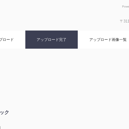
Pow
〒31
プロード
アップロード完了
アップロード画像一覧
ック
個