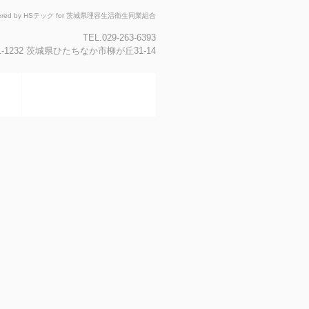
ered by HSテック for 茨城県理容生活衛生同業組合
TEL.029-263-6393
1-1232 茨城県ひたちなか市柳が丘31-14